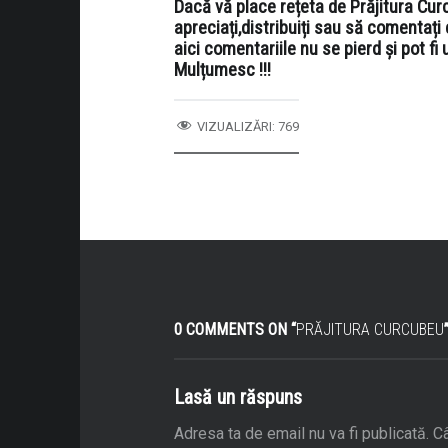
Dacă vă place
rețeta
de Prăjitura Curc
apreciați,distribuiți sau să comentați 
aici comentariile nu se pierd și pot fi ut
Mulțumesc !!!
VIZUALIZĂRI:
769
0 COMMENTS ON “
PRĂJITURA CURCUBEU
Lasă un răspuns
Adresa ta de email nu va fi publicată.
Câ