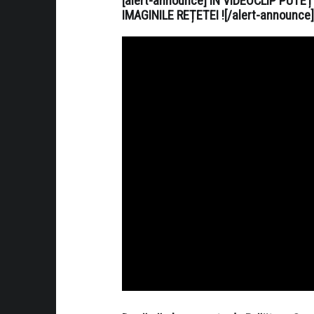
[alert-announce] ÎN VIDEOCLIP PUTE
IMAGINILE REȚETEI ![/alert-announce