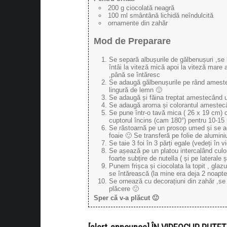
200 g ciocolată neagră
100 ml smântână lichidă neîndulcită
ornamente din zahăr
Mod de Preparare
Se separă albușurile de gălbenușuri ,se 
întâi la viteză mică apoi la viteză mare
,până se întăresc
Se adaugă gălbenușurile pe rând ameste
lingură de lemn 🙂
Se adaugă și făina treptat amestecând 
Se adaugă aroma și colorantul amestec
Se pune într-o tavă mica ( 26 x 19 cm) c
cuptorul încins (cam 180°) pentru 10-15
Se răstoarnă pe un prosop umed și se 
foaie 🙂 Se transferă pe folie de alumini
Se taie 3 foi în 3 părți egale (vedeți în v
Se așează pe un platou intercalând culori
foarte subțire de nutella ( și pe laterale 
Punem frișca și ciocolata la topit , glazu
se întărească (la mine era deja 2 noapte
Se ornează cu decorațiuni din zahăr ,se 
plăcere 🙂
Sper că v-a plăcut 🙂