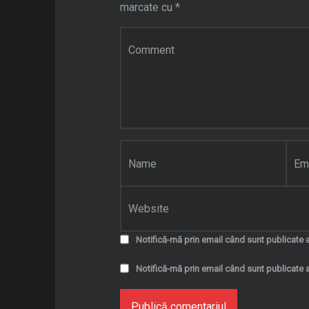
marcate cu
*
Comentariu
*
Nume
*
Email
*
Site web
Notifică-mă prin email când sunt publicate a
Notifică-mă prin email când sunt publicate a