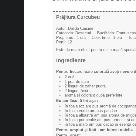
Prăjitura Curcubeu
Autor:
Dalida Cuisine
Categoria:
Deserturi
Bucătăria:
Frantuzea
Prep time:
1 oră
Cook time:
1 oră
Tota
Porții:
12
Este de mare efect pentru orice masă specială
Ingrediente
Pentru fiecare foaie colorată aveți nevoie d
2 ouă
1 praf de sare
2 linguri de zahăr pudră
2 linguri făină
aromă și colorant după preferințe
Eu am făcut 5 foi așa :
în foaia roz am pus aromă de cocopand
în foaia verde am pus pandan
în foaia albastră am pus aroma de migdal
în foaia portocalie am pus turmeric și a
în foaia maro am pus cacao și esență d
Pentru umplut și lipit : am folosit nutella
Pentru ornat: