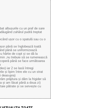
bat albușurile cu un praf de sare
 adăugând zahărul pudră treptat
când ușor cu o spatulă sau cu o
ușor până se înglobează toată
ând până se uniformizează
u hârtie de copt și se dă la
 min ,nu trebuie să se rumenească
acoperă până se face următoarea
u
ideo) iar 2 se lasă întregi
le și lipim între ele cu un strat
și deasupra)
răm prăjitura și dăm la frigider să
a și am lăsat până a doua zi)
taie pătrate și se servește cu