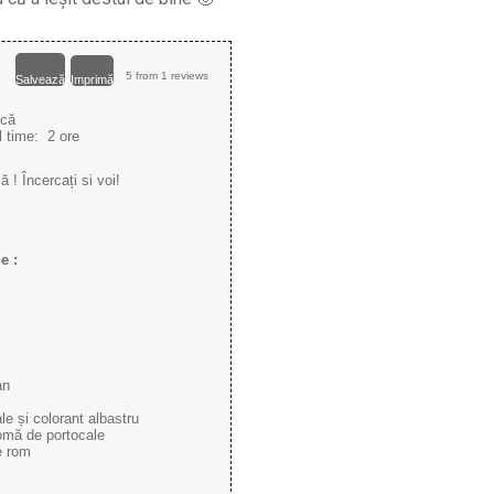
5
from
1
reviews
Salvează
Imprimă
scă
l time:
2 ore
 ! Încercați si voi!
e :
an
e și colorant albastru
romă de portocale
e rom