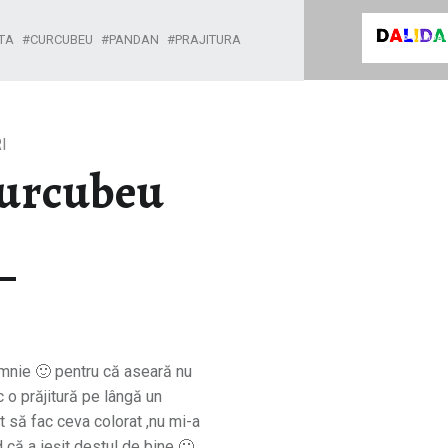
PRĂJITURA CURCUBEU - DALIDA CUISINE
TA
CURCUBEU
PANDAN
PRAJITURA
Rețete Culinare Din Bucătăria Mea !
I
Curcubeu
omnie 🙂 pentru că aseară nu
o prăjitură pe lângă un
 să fac ceva colorat ,nu mi-a
 că a ieșit destul de bine 🙂