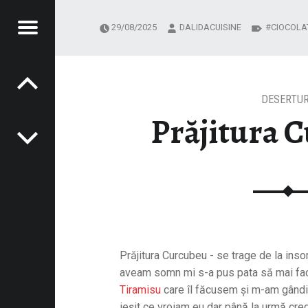
Menu
29/08/2025
DALIDACUISINE
CIOCOLA
Post navigation
 CUISINE
SINE
DESERTUR
Prăjitura 
Prăjitura Curcubeu - se trage de la ins
aveam somn mi s-a pus pata să mai fac 
Tiramisu
care îl făcusem și m-am gândit
ieșit ce vroiam eu dar până la urmă cred